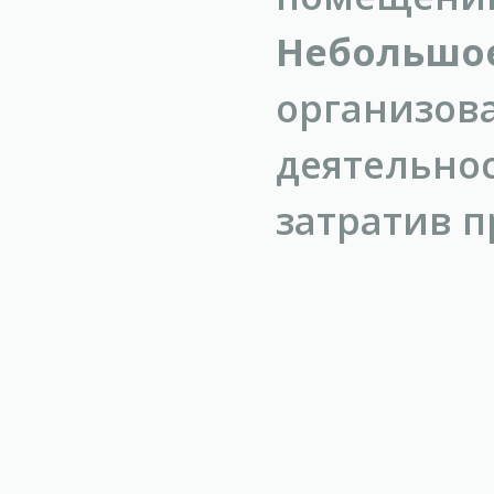
Небольшо
организ
деятельн
затратив п