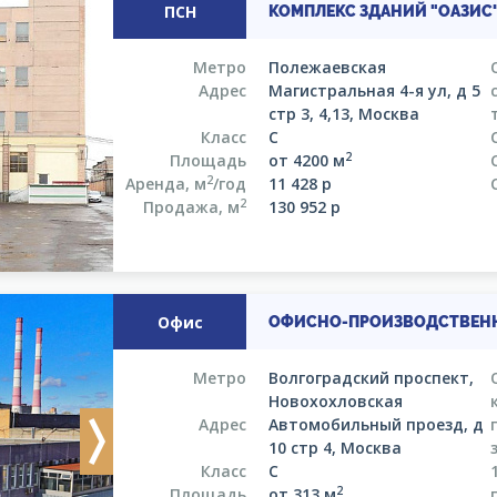
ПСН
КОМПЛЕКС ЗДАНИЙ "ОАЗИС
Метро
Полежаевская
Адрес
Магистральная 4-я ул, д 5
стр 3, 4,13, Москва
Класс
C
2
Площадь
от 4200 м
2
Аренда, м
/год
11 428
р
2
Продажа, м
130 952
р
Офис
ОФИСНО-ПРОИЗВОДСТВЕН
Метро
Волгоградский проспект,
Новохохловская
Адрес
Автомобильный проезд, д
Next
10 стр 4, Москва
Класс
C
2
Площадь
от 313 м