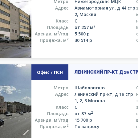
Метро
Нижегородская МЦК
Адрес
Авиамоторная ул, д 44 стр
2, Москва
Класс
C
2
Площадь
от 257 м
2
Аренда, м
/год
5 500
р
2
Продажа, м
30 514
р
Офис / ПСН
ЛЕНИНСКИЙ ПР-КТ, Д 19 СТР 
Метро
Шаболовская
Адрес
Ленинский пр-кт, д 19 стр
1, 2, 3 Москва
Класс
C
2
Площадь
от 87 м
2
Аренда, м
/год
15 700
р
2
Продажа, м
По запросу