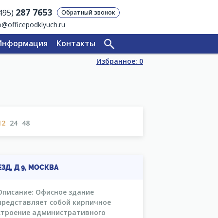
287 7653
(495)
Обратный звонок
o@officepodklyuch.ru
Информация
Контакты
Избранное:
0
12
24
48
Д, Д 9, МОСКВА
Описание: Офисное здание
представляет собой кирпичное
строение административного