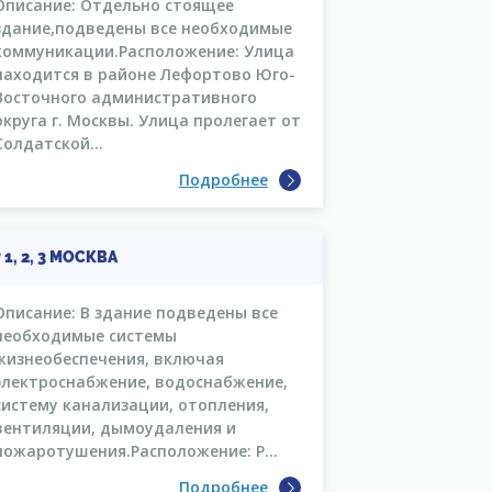
Описание: Отдельно стоящее
здание,подведены все необходимые
коммуникации.Расположение: Улица
находится в районе Лефортово Юго-
Восточного административного
округа г. Москвы. Улица пролегает от
Солдатской...
Подробнее
1, 2, 3 МОСКВА
Описание: В здание подведены все
необходимые системы
жизнеобеспечения, включая
электроснабжение, водоснабжение,
систему канализации, отопления,
вентиляции, дымоудаления и
пожаротушения.Расположение: Р...
Подробнее