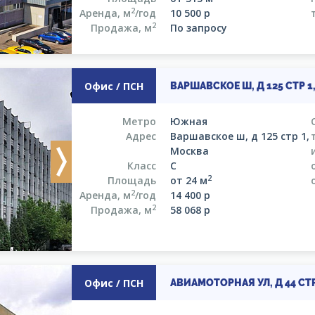
2
Аренда, м
/год
10 500
р
2
Продажа, м
По запросу
Офис / ПСН
ВАРШАВСКОЕ Ш, Д 125 СТР 
Метро
Южная
Адрес
Варшавское ш, д 125 стр 1,
Москва
Next
Класс
C
2
Площадь
от 24 м
2
Аренда, м
/год
14 400
р
2
Продажа, м
58 068
р
Офис / ПСН
АВИАМОТОРНАЯ УЛ, Д 44 СТ