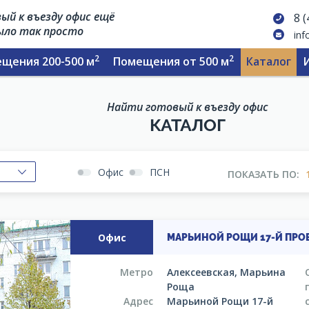
ый к въезду офис ещё
8 
было так просто
inf
2
2
щения 200-500 м
Помещения от 500 м
Каталог
Найти готовый к въезду офис
КАТАЛОГ
Офис
ПСН
ПОКАЗАТЬ ПО:
Офис
МАРЬИНОЙ РОЩИ 17-Й ПРОЕЗ
Метро
Алексеевская, Марьина
Роща
Адрес
Марьиной Рощи 17-й