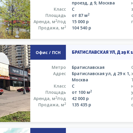
проезд, д 9, Москва
Класс
C
2
Площадь
от 87 м
2
Аренда, м
/год
15 000
р
2
Продажа, м
104 540
р
Офис / ПСН
БРАТИСЛАВСКАЯ УЛ, Д 29 К 
Метро
Братиславская
Адрес
Братиславская ул, д 29 к 1,
Москва
Класс
C
2
Площадь
от 100 м
2
Аренда, м
/год
42 000
р
2
Продажа, м
135 435
р