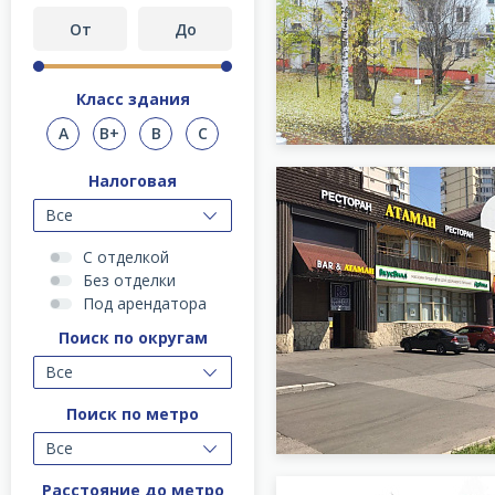
Класс здания
A
B+
B
C
Налоговая
Все
С отделкой
Без отделки
Под арендатора
Поиск по округам
Все
Поиск по метро
Все
Расстояние до метро