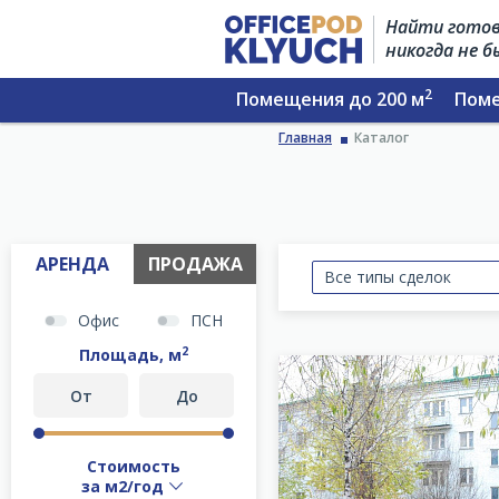
Найти готов
никогда не 
2
Помещения до 200 м
Поме
Главная
Каталог
АРЕНДА
ПРОДАЖА
Все типы сделок
Офис
ПСН
2
Площадь, м
Стоимость
за м2/год