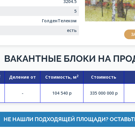
3204.5
5
ГолденТелеком
есть
З
ВАКАНТНЫЕ БЛОКИ НА ПР
2
2
Деление от
Стоимость, м
Стоимость
-
104 540
р
335 000 000
р
НЕ НАШЛИ ПОДХОДЯЩЕЙ ПЛОЩАДИ? ОСТАВЬТ