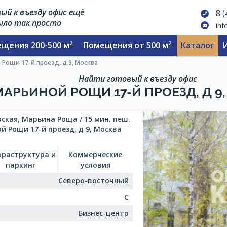
ый к въезду офис ещё
8 
было так просто
inf
2
2
щения 200-500 м
Помещения от 500 м
Каталог
Рощи 17-й проезд, д 9, Москва
Найти готовый к въезду офис
МАРЬИНОЙ РОЩИ 17-Й ПРОЕЗД, Д 9
ская, Марьина Роща / 15 мин. пеш.
й Рощи 17-й проезд, д 9, Москва
раструктура и
Коммерческие
паркинг
условия
Северо-восточный
C
Бизнес-центр