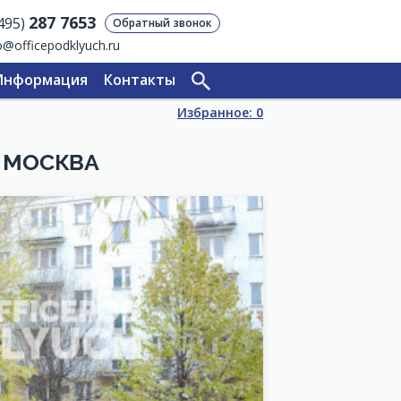
287 7653
(495)
Обратный звонок
o@officepodklyuch.ru
Информация
Контакты
Избранное:
0
, МОСКВА