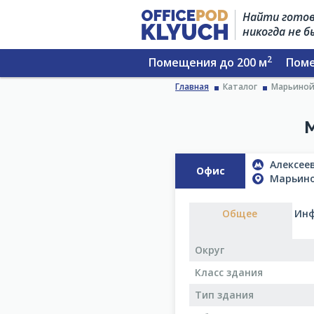
Найти готов
никогда не 
2
Помещения до 200 м
Поме
Главная
Каталог
Марьиной 
Алексеев
Офис
Марьино
Общее
Инф
Округ
Класс здания
Тип здания