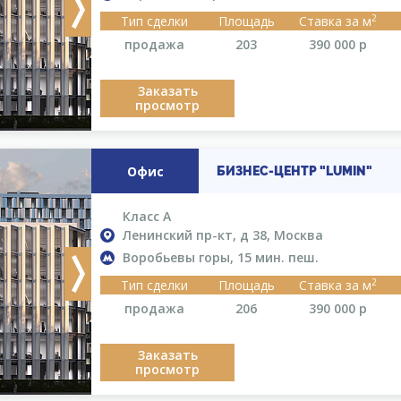
Next
2
Тип сделки
Площадь
Ставка за м
продажа
203
390 000
р
Заказать
просмотр
Офис
БИЗНЕС-ЦЕНТР "LUMIN"
Класс A
Ленинский пр-кт, д 38, Москва
Воробьевы горы, 15 мин. пеш.
Next
2
Тип сделки
Площадь
Ставка за м
продажа
206
390 000
р
Заказать
просмотр