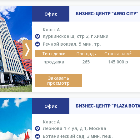
Офис
БИЗНЕС-ЦЕНТР "AERO CITY"
Класс A
Куркинское ш, стр 2, г Химки
Речной вокзал, 5 мин. тр.
Next
2
Тип сделки
Площадь
Ставка за м
продажа
265
145 000
р
Заказать
просмотр
Офис
БИЗНЕС-ЦЕНТР "PLAZA BOTA
Класс A
Леонова 1-я ул, д 1, Москва
Ботанический сад, 3 мин. пеш.