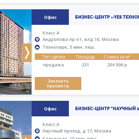
Офис
БИЗНЕС-ЦЕНТР «YES ТЕХНО
Класс A
Андропова пр-кт, влд 10, Москва
Технопарк, 5 мин. пеш.
Next
2
Тип сделки
Площадь
Ставка за м
продажа
231
204 006
р
Заказать
просмотр
Офис
БИЗНЕС-ЦЕНТР "НАУЧНЫЙ 1
Класс A
Научный проезд, д 17, Москва
Калужская, 10 мин. пеш.