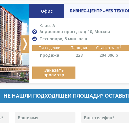
Офис
БИЗНЕС-ЦЕНТР «YES ТЕХНО
Класс A
Андропова пр-кт, влд 10, Москва
Технопарк, 5 мин. пеш.
Next
2
Тип сделки
Площадь
Ставка за м
продажа
223
204 006
р
Заказать
просмотр
НЕ НАШЛИ ПОДХОДЯЩЕЙ ПЛОЩАДИ? ОСТАВЬТ