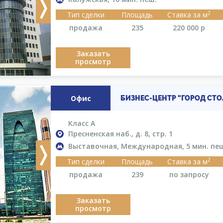
Next
2
Тип сделки
Площадь
Ставка за м
продажа
235
220 000
р
Заказать
просмотр
Офис
БИЗНЕС-ЦЕНТР "ГОРОД СТ
Класс A
Пресненская наб., д. 8, стр. 1
Выставочная, Международная, 5 мин. пе
Next
2
Тип сделки
Площадь
Ставка за м
продажа
239
по запросу
Заказать
просмотр