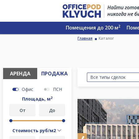
Найти готов
никогда не 
2
Помещения до 200 м
Поме
Главная
Каталог
АРЕНДА
ПРОДАЖА
Все типы сделок
Офис
ПСН
2
Площадь, м
Стоимость
руб/м2