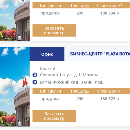
2
Тип сделки
Площадь
Ставка за м
продажа
296
188 794
р
Заказать
просмотр
Офис
БИЗНЕС-ЦЕНТР "PLAZA BOTA
Класс A
Леонова 1-я ул, д 1, Москва
Ботанический сад, 3 мин. пеш.
2
Тип сделки
Площадь
Ставка за м
продажа
296
186 322
р
Заказать
просмотр