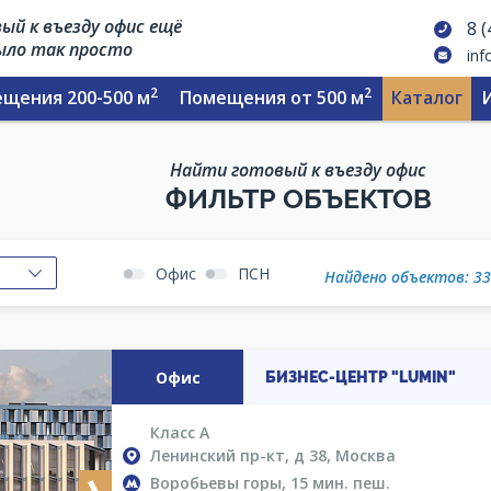
ый к въезду офис ещё
8 
было так просто
inf
2
2
щения 200-500 м
Помещения от 500 м
Каталог
Найти готовый к въезду офис
ФИЛЬТР ОБЪЕКТОВ
Офис
ПСН
Найдено объектов: 3
Офис
БИЗНЕС-ЦЕНТР "LUMIN"
Класс A
Ленинский пр-кт, д 38, Москва
Воробьевы горы, 15 мин. пеш.