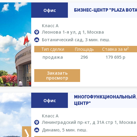
Офис
БИЗНЕС-ЦЕНТР "PLAZA BOTA
Класс A
Леонова 1-я ул, д 1, Москва
Ботанический сад, 3 мин. пеш.
2
Тип сделки
Площадь
Ставка за м
продажа
296
179 695
р
Заказать
просмотр
МНОГОФУНКЦИОНАЛЬНЫЙ Д
Офис
ЦЕНТР"
Класс A
Ленинградский пр-кт, д 31А стр 1, Москва
Динамо, 5 мин. пеш.
Next