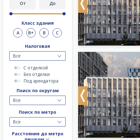
Previous
Класс здания
A
B+
B
C
Налоговая
Все
С отделкой
Без отделки
Под арендатора
Поиск по округам
Previous
Все
Поиск по метро
Все
Расстояние до метро
пешком