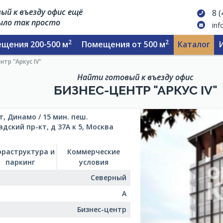
ый к въезду офис ещё
8 
было так просто
inf
2
2
щения 200-500 м
Помещения от 500 м
Каталог
нтр "Аркус IV"
Найти готовый к въезду офис
БИЗНЕС-ЦЕНТР "АРКУС IV"
, Динамо / 15 мин. пеш.
дский пр-кт, д 37А к 5, Москва
раструктура и
Коммерческие
паркинг
условия
Северный
A
Бизнес-центр