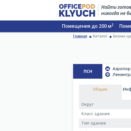
Найти готов
никогда не 
2
Помещения до 200 м
Поме
Главная
Каталог
Бизнес-це
Аэропорт
ПСН
Ленингра
Общее
Инф
Округ
Класс здания
Тип здания