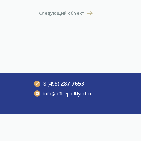
Следующий объект
287 7653
8 (495)
info@officepodklyuch.ru
Все права защищины.
© officepodklyuch 2026