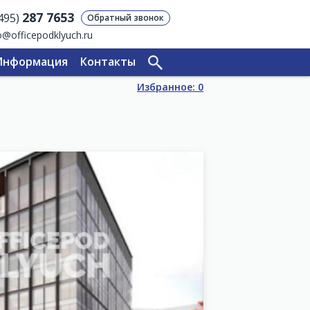
287 7653
(495)
Обратный звонок
o@officepodklyuch.ru
Информация
Контакты
Избранное:
0