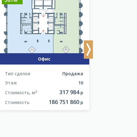
Next
Офис
Тип сделки
Продажа
Тип сделки
Этаж
10
Этаж
317 984
2
2
Стоимость, м
р
Стоимость, м
186 751 860
Стоимость
р
Стоимость