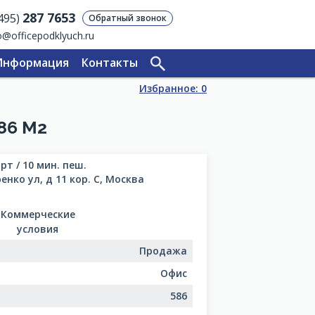
287 7653
(495)
Обратный звонок
o@officepodklyuch.ru
Информация
Контакты
Избранное:
0
86 М2
рт / 10 мин. пеш.
енко ул, д 11 кор. С, Москва
Коммерческие
условия
Продажа
Офис
586