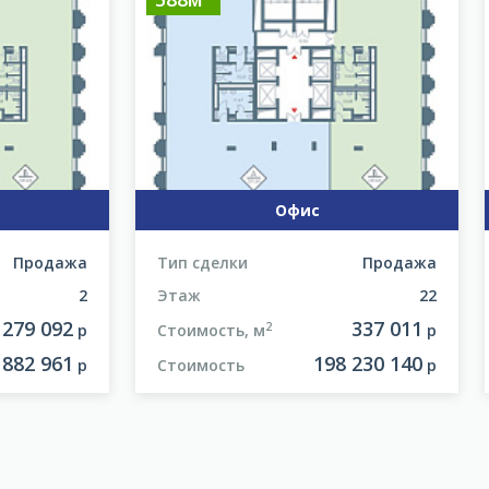
Офис
Продажа
Тип сделки
Продажа
2
Этаж
22
279 092
337 011
2
р
Стоимость, м
р
 882 961
198 230 140
р
Стоимость
р