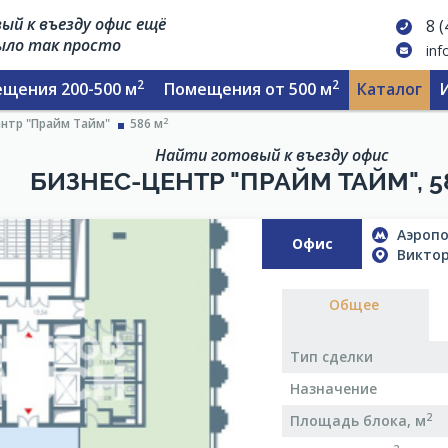
ый к въезду офис ещё
8 
было так просто
inf
2
2
щения 200-500 м
Помещения от 500 м
Каталог
2
ентр "Прайм Тайм"
586 м
Найти готовый к въезду офис
БИЗНЕС-ЦЕНТР "ПРАЙМ ТАЙМ", 5
Аэропо
Офис
Виктор
Общее
Тип сделки
Назначение
2
Площадь блока, м