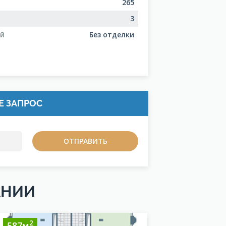
265
3
ий
Без отделки
Е ЗАПРОС
АНИИ
2
2
587м
586м