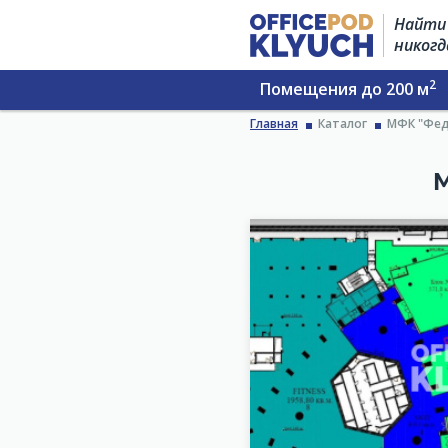
Найти 
никогд
2
Помещения до 200 м
Главная
Каталог
МФК "Фед
М