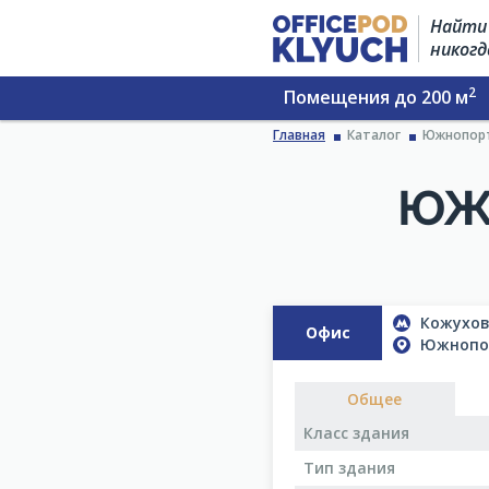
Найти 
никогд
2
Помещения до 200 м
Главная
Каталог
Южнопорто
ЮЖН
Кожуховс
Офис
Южнопор
Общее
Класс здания
Тип здания