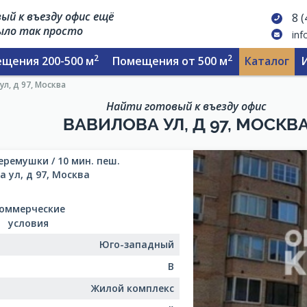
ый к въезду офис ещё
8 
было так просто
inf
2
2
щения 200-500 м
Помещения от 500 м
Каталог
ул, д 97, Москва
Найти готовый к въезду офис
ВАВИЛОВА УЛ, Д 97, МОСКВ
еремушки / 10 мин. пеш.
 ул, д 97, Москва
оммерческие
условия
Юго-западный
B
Жилой комплекс