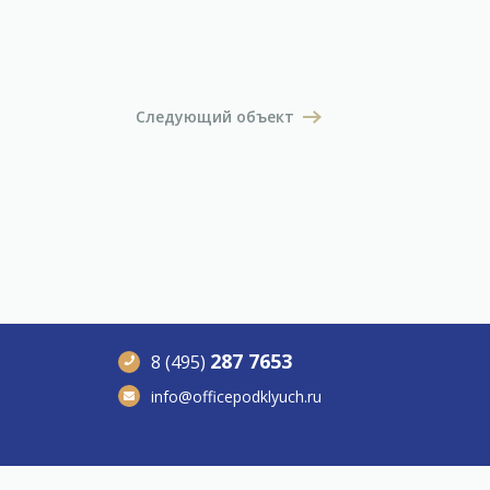
Следующий объект
287 7653
8 (495)
info@officepodklyuch.ru