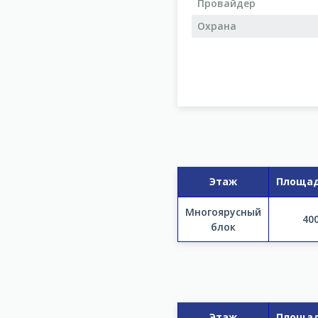
Провайдер
Охрана
Этаж
Площад
Многоярусный
40
блок
Этаж
Площад