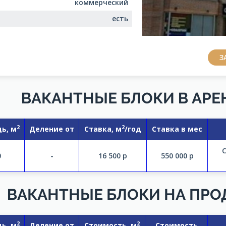
коммерческий
есть
З
ВАКАНТНЫЕ БЛОКИ В АРЕ
2
2
ь, м
Деление от
Ставка, м
/год
Ставка в мес
С
0
-
16 500
р
550 000
р
ВАКАНТНЫЕ БЛОКИ НА ПР
2
2
ь, м
Деление от
Стоимость, м
Стоимость