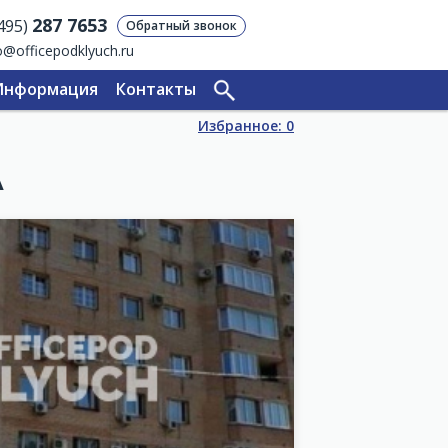
287 7653
(495)
Обратный звонок
o@officepodklyuch.ru
Информация
Контакты
Избранное:
0
А