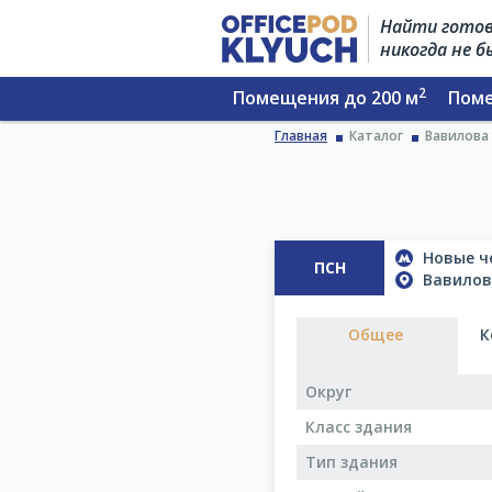
Найти готов
никогда не 
2
Помещения до 200 м
Поме
Главная
Каталог
Вавилова 
Новые ч
ПСН
Вавилова
Общее
К
Округ
Класс здания
Тип здания