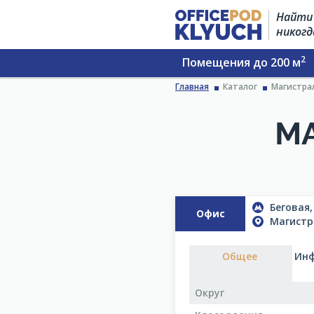
Найти 
никогд
2
Помещения до 200 м
Главная
Каталог
Магистрал
МА
Беговая,
Офис
Магистра
Общее
Инф
Округ