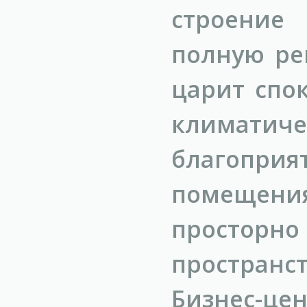
строение
полную ре
царит спо
климати
благопри
помещения
просторно
пространс
Бизнес-це