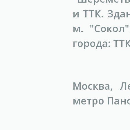
и ТТК. Зда
м. "Сокол
города: ТТК
Москва, Л
метро Панф