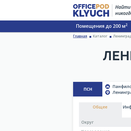
Найти 
никогд
2
Помещения до 200 м
Главная
Каталог
Ленинград
ЛЕН
Панфилов
ПСН
Ленингра
Общее
Инф
Округ