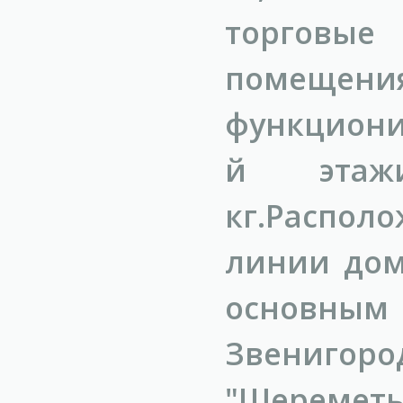
торговые
помещен
функционир
й этажи
кг.Распол
линии дом
основным 
Звенигоро
"Шереметь