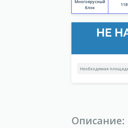
Многоярусный
118
блок
НЕ Н
Описани