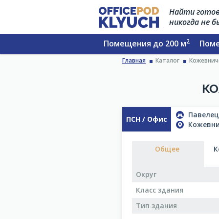
Найти готов
никогда не 
2
Помещения до 200 м
Поме
Главная
Каталог
Кожевниче
КО
Павелецк
ПСН / Офис
Кожевнич
Общее
К
Округ
Класс здания
Тип здания