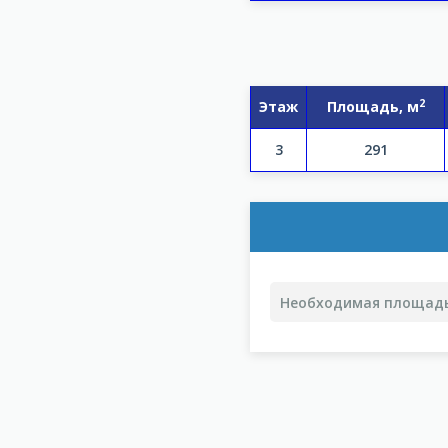
2
Этаж
Площадь, м
3
291