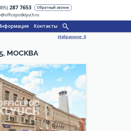
287 7653
(495)
Обратный звонок
o@officepodklyuch.ru
Информация
Контакты
Избранное:
0
5, МОСКВА