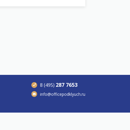
287 7653
8 (495)
info@officepodklyuch.ru