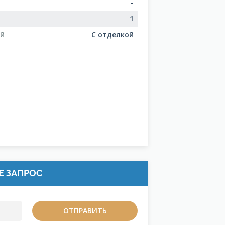
-
1
ий
С отделкой
Е ЗАПРОС