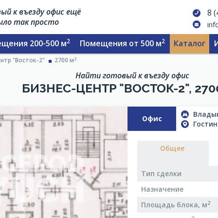
ый к въезду офис ещё
8 
было так просто
inf
2
2
щения 200-500 м
Помещения от 500 м
Каталог
2
нтр "Восток-2"
2700 м
Найти готовый к въезду офис
БИЗНЕС-ЦЕНТР "ВОСТОК-2", 270
Владык
Офис
Гостин
Общее
Тип сделки
Назначение
2
Площадь блока, м