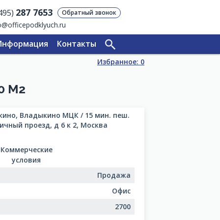
287 7653
(495)
Обратный звонок
o@officepodklyuch.ru
Информация
Контакты
Избранное:
0
0 М2
ино, Владыкино МЦК / 15 мин. пеш.
ичный проезд, д 6 к 2, Москва
Коммерческие
условия
Продажа
Офис
2700