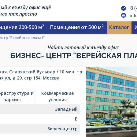
ый к въезду офис ещё
8 
было так просто
inf
2
2
щения 200-500 м
Помещения от 500 м
Каталог
ентр "Верейская плаза I"
Найти готовый к въезду офис
БИЗНЕС- ЦЕНТР "ВЕРЕЙСКАЯ ПЛА
ая, Славянский бульвар / 10 мин. тр.
я ул, д 29, стр 154, Москва
раструктура и
Коммерческие
паркинг
условия
Западный
B
Бизнес-центр