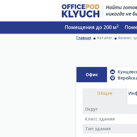
Найти готов
никогда не 
2
Помещения до 200 м
Поме
Главная
Каталог
Бизнес- ц
Кунцевск
Офис
Верейска
Общее
Инф
Округ
Класс здания
Тип здания