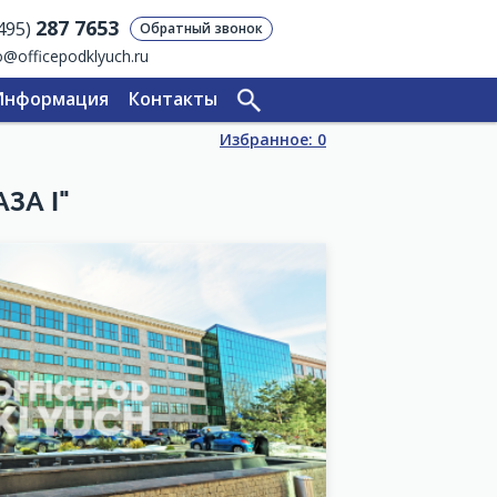
287 7653
(495)
Обратный звонок
o@officepodklyuch.ru
Информация
Контакты
Избранное:
0
ЗА I"