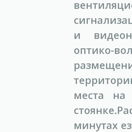
вентиляц
сигнализа
и видеон
оптико-в
размещен
территори
места на 
стоянке.Р
минутах ез