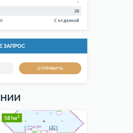
-
26
ий
С отделкой
Е ЗАПРОС
АНИИ
2
2
581м
1312м