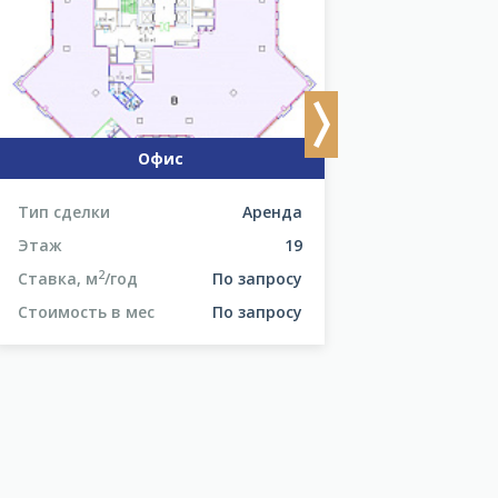
Next
Офис
Тип сделки
Аренда
Тип сделки
Этаж
19
Этаж
2
2
Ставка, м
/год
По запросу
Ставка, м
/год
Стоимость в мес
По запросу
Стоимость в м