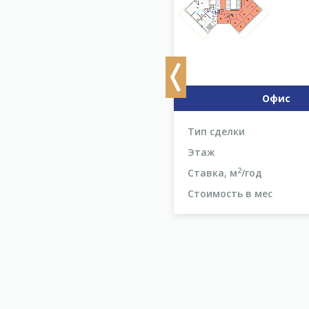
Previous
Офис
Офис
делки
Аренда
Тип сделки
18
Этаж
2
2
, м
/год
По запросу
Ставка, м
/год
ость в мес
По запросу
Стоимость в мес