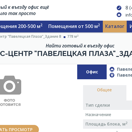
ый к въезду офис ещё
8 
было так просто
inf
2
2
щения 200-500 м
Помещения от 500 м
Каталог
2
нтр "Павелецкая Плаза"_Здание В
778 м
Найти готовый к въезду офис
С-ЦЕНТР "ПАВЕЛЕЦКАЯ ПЛАЗА"_ЗДА
Павеле
Офис
Павеле
Общее
Тип сделки
Назначение
2
Площадь блока, м
ЗАТЬ ПРОСМОТР