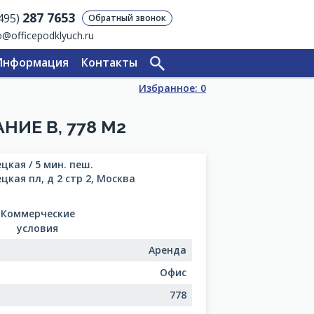
287 7653
(495)
Обратный звонок
o@officepodklyuch.ru
Информация
Контакты
Избранное:
0
НИЕ В, 778 М2
цкая / 5 мин. пеш.
цкая пл, д 2 стр 2, Москва
Коммерческие
условия
Аренда
Офис
778