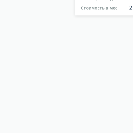
63 800 000
2
ость
р
Стоимость в мес