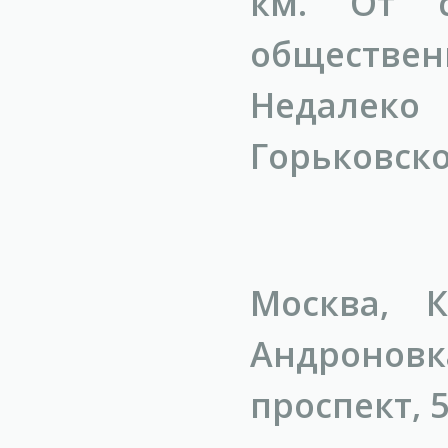
км. От с
обществе
Недалеко
Горьковск
Москва, 
Андронов
проспект, 5