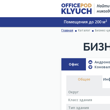
Найти 
никогд
2
Помещения до 200 м
Главная
Каталог
Бизнес-це
БИЗН
Андроно
Офис
Коновало
Общее
Инф
Округ
Класс здания
Тип здания