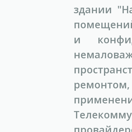
здании "Н
помещений
и конфид
немалова
простран
ремонто
применени
Телеком
провайдер