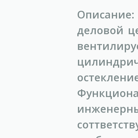
Описание
деловой це
вентилир
цилинд
остеклен
Функциона
инженерны
соттветс