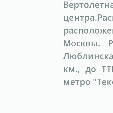
Вертоле
центра.Рас
располож
Москвы. 
Люблинска
км., до Т
метро "Тек