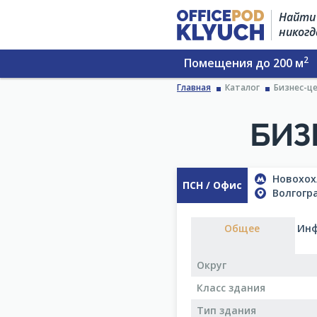
Найти 
никогд
2
Помещения до 200 м
Главная
Каталог
Бизнес-це
БИЗ
Новохох
ПСН / Офис
Волгогра
Общее
Инф
Округ
Класс здания
Тип здания