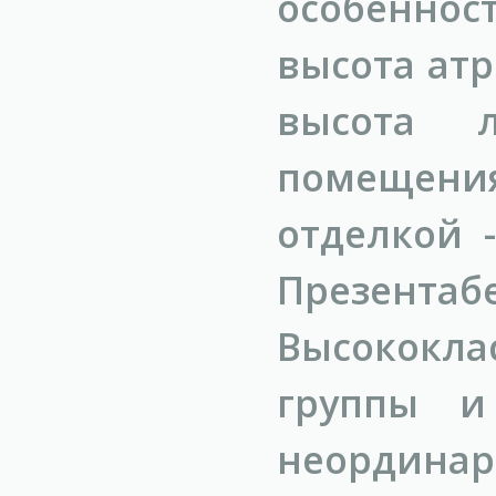
особенности
высота атр
высота л
помещения
отделкой -
Презента
Высококл
группы и
неордина